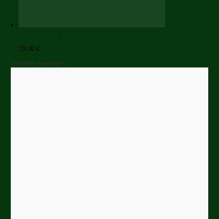
Akymérides :
Bestiaire des Cauchemars, un supplément pour le jeu de rôle Tiny
29,00
€
Devenez mécène !