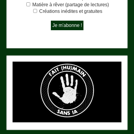
Matière à rêver (partage de lectures)
Créations inédites et gratuites