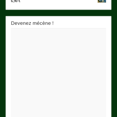
6,90
€
Devenez mécène !