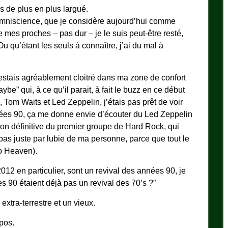
uis de plus en plus largué.
n omniscience, que je considère aujourd’hui comme
e mes proches – pas dur – je le suis peut-être resté,
u qu’étant les seuls à connaître, j’ai du mal à
 restais agréablement cloitré dans ma zone de confort
aybe” qui, à ce qu’il parait, à fait le buzz en ce début
Tom Waits et Led Zeppelin, j’étais pas prêt de voir
nnées 90, ça me donne envie d’écouter du Led Zeppelin
ion définitive du premier groupe de Hard Rock, qui
t pas juste par lubie de ma personne, parce que tout le
o Heaven).
12 en particulier, sont un revival des années 90, je
ées 90 étaient déjà pas un revival des 70’s ?”
extra-terrestre et un vieux.
opos.