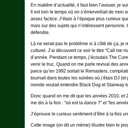
En matière d’actualité, il faut bien l’avouer, je s
Il est loin le temps où on s’émerveillait de mo
assez factice. J’étais à l’époque plus curieux qu
mais sur des sujets qui n’intéressent personne. O
défendre.
Là ne serait pas le problème si à côté de ça, je
culturel. J’ai découvert ce soir le titre “Call me m
d’année. Pendant ce temps, j’écoutais The Cure, 
venir le truc. Quand on me parle revival des a
parce qu’en 1992 sortait le Remasters, compilat
tournait dans toutes les soirées où j’étais DJ (e
monde voulait entendre Black Dog et Stairway t
Donc quand on me dit que les années 2010, et 20
me dis à la fois : “où est la dance ?” et “les ann
J’éprouve le curieux sentiment d’être à la fois un 
Cette image (on dit un mème) illustre bien le pr