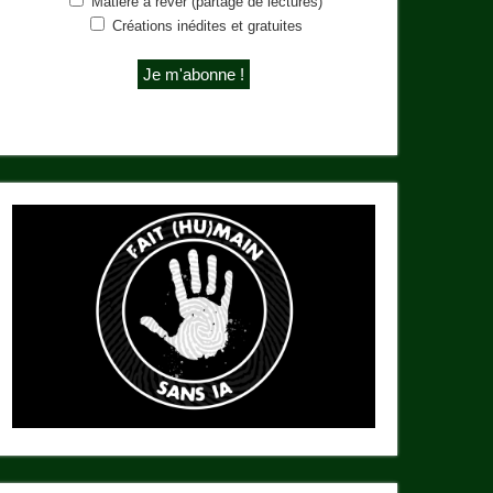
Matière à rêver (partage de lectures)
Créations inédites et gratuites