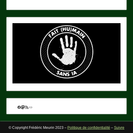
Facebook
Mastodon
Flux RSS
Lien
© Copyright Frédéric Meurin 2023 –
Politique de confidentialité
–
Suivre