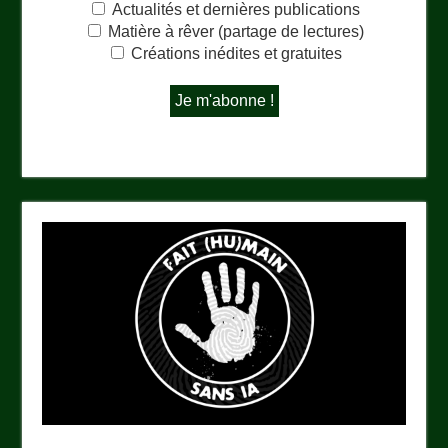
Actualités et dernières publications
Matière à rêver (partage de lectures)
Créations inédites et gratuites