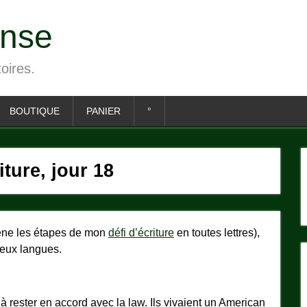
ense
toires.
BOUTIQUE
PANIER
°
iture, jour 18
grène les étapes de mon
défi d’écriture
en toutes lettres),
eux langues.
à à rester en accord avec la law. Ils vivaient un American