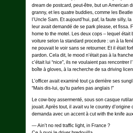
dream de postcard, peut-être, but un American dr
granny, et les quatre buddies, comme les Beatles
l’Uncle Sam. Et aujourd’hui, paf, la faute silly,
leur avait demandé de se park please, et fissa. F
home to the motel. Les deux cops – lequel était b
voiture selon la standard procedure : un à la fen
ne pouvait le voir sans se retourner. Et il était 
pardon. Cela dit, le mood n’était pas à la franch
c’était lui “nice”, ils ne voulaient pas rencontrer 
boîte à gloves, à la recherche de sa driving licens
L’officer avait examiné tout ça derrière ses sungl
“Mais dis-lui, qu’tu parles pas anglais !”
Le cow-boy assermenté, sous son casque rutilant,
jouait. Après tout, il avait vu le country d’origine
demanda avec un accent à cut with the knife aux p
— Ain’t no red traffic light, in France ?
Ce à quoi le driver bredouilla.