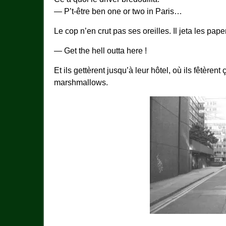
— P’t-être ben one or two in Paris…
Le cop n’en crut pas ses oreilles. Il jeta les pape
— Get the hell outta here !
Et ils gettèrent jusqu’à leur hôtel, où ils fêtère
marshmallows.