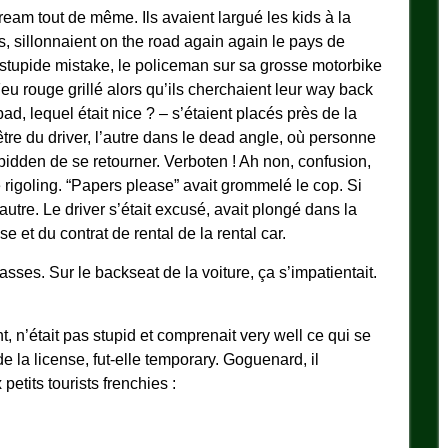
eam tout de même. Ils avaient largué les kids à la
, sillonnaient on the road again again le pays de
 la stupide mistake, le policeman sur sa grosse motorbike
eu rouge grillé alors qu’ils cherchaient leur way back
ad, lequel était nice ? – s’étaient placés près de la
être du driver, l’autre dans le dead angle, où personne
forbidden de se retourner. Verboten ! Ah non, confusion,
e rigoling. “Papers please” avait grommelé le cop. Si
l’autre. Le driver s’était excusé, avait plongé dans la
e et du contrat de rental de la rental car.
asses. Sur le backseat de la voiture, ça s’impatientait.
 n’était pas stupid et comprenait very well ce qui se
 de la license, fut-elle temporary. Goguenard, il
etits tourists frenchies :