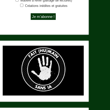
Matière à rêver (partage de lectures)
Créations inédites et gratuites