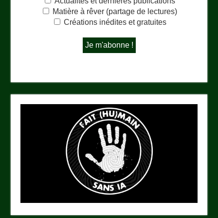
Actualités et dernières publications
Matière à rêver (partage de lectures)
Créations inédites et gratuites