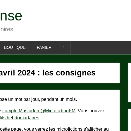
ense
toires.
BOUTIQUE
PANIER
°
avril 2024 : les consignes
opose un mot par jour, pendant un mois.
le
compte Mastodon @MicrofictionFM
. Vous pouvez
atifs hebdomadaires
.
ette page, vous verrez les microfictions s’afficher au