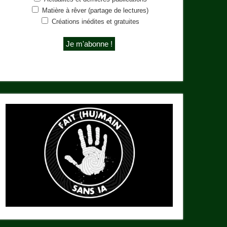
Matière à rêver (partage de lectures)
Créations inédites et gratuites