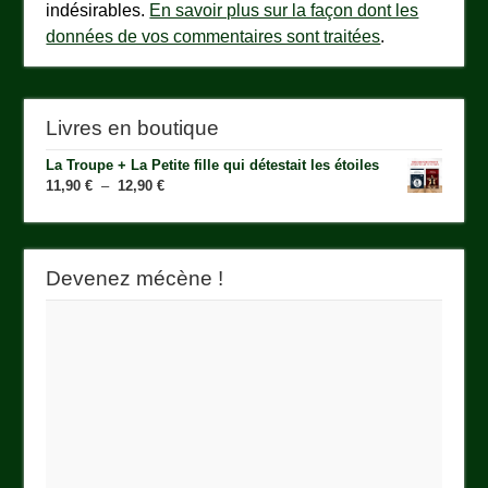
indésirables.
En savoir plus sur la façon dont les
données de vos commentaires sont traitées
.
Livres en boutique
La Troupe + La Petite fille qui détestait les étoiles
Plage
11,90
€
–
12,90
€
de
prix :
11,90 €
à
Devenez mécène !
12,90 €