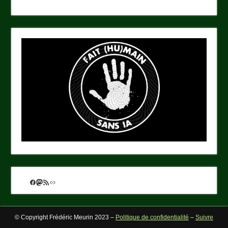
Facebook
Mastodon
Flux RSS
Lien
© Copyright Frédéric Meurin 2023 –
Politique de confidentialité
–
Suivre